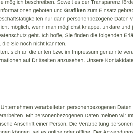
ie möglich beschreiben. Soweit es der Transparenz förde
 Informationen geboten und
Grafiken
zum Einsatz gebrach
eschäftstätigkeiten nur dann personenbezogene Daten v
nicht möglich, wenn man möglichst knappe, unklare und j
atenschutz geht. Ich hoffe, Sie finden die folgenden Erl
i, die Sie noch nicht kannten.
ten, sich an die unten bzw. im Impressum genannte vera
rmationen auf Drittseiten anzusehen. Unsere Kontaktdate
 im Unternehmen verarbeiteten personenbezogenen Daten
 verarbeiten. Mit personenbezogenen Daten meinen wir I
sche Anschrift einer Person. Die Verarbeitung personen
hnen können, sei es online oder offline. Der Anwendung