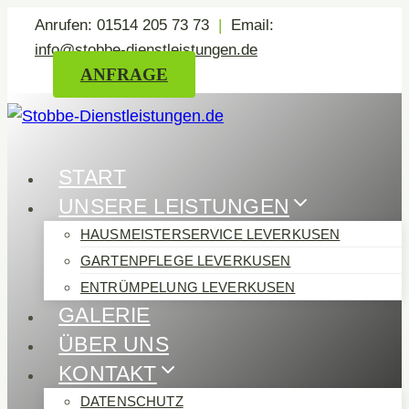
Zum
Anrufen: 01514 205 73 73
|
Email:
Inhalt
info@stobbe-dienstleistungen.de
springen
ANFRAGE
START
UNSERE LEISTUNGEN
HAUSMEISTERSERVICE LEVERKUSEN
GARTENPFLEGE LEVERKUSEN
ENTRÜMPELUNG LEVERKUSEN
GALERIE
ÜBER UNS
KONTAKT
DATENSCHUTZ